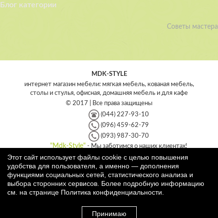
Блог категории
Советы мастера
MDK-STYLE
интернет магазин мебели: мягкая мебель, кованая мебель,
столы и стулья, офисная, домашняя мебель и для кафе
© 2017 | Все права защищены
(044) 227-93-10
(096) 459-62-79
(093) 987-30-70
"Mdk-Style"
- Мы заботимся о наших клиентах!
Этот сайт использует файлы cookie с целью повышения
Интернет магазин мебели - MDK-style
удобства для пользователя, а именно — дополнения
Украина
,
Киев
,
04209
функциями социальных сетей, статистического анализа и
ул. Героев Днепра, 35
,
выбора сторонних сервисов. Более подробную информацию
+38 (044) 227-93-10
,
+38 (096) 459-62-79
,
+38 (093) 987-30-
см. на странице
Политика конфиденциальности
.
70
Принимаю