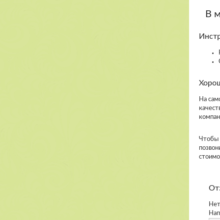
В 
Инстр
Хорош
На сам
качест
компан
Чтобы 
позвон
стоимо
От
Нет
Нап