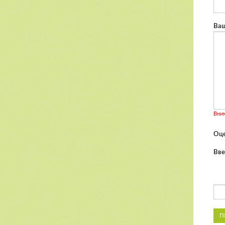
Ваш
Вни
Оце
Вве
П