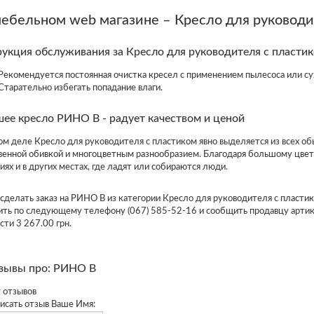
мебельном web магазине – Кресло для руковод
укция обслуживания за Кресло для руководителя с пластик
Рекомендуется постоянная очистка кресел с применением пылесоса или су
Старательно избегать попадание влаги.
ее кресло РИНО В - радует качеством и ценой
ом деле Кресло для руководителя с пластиком явно выделяется из всех о
венной обивкой и многоцветным разнообразием. Благодаря большому цвето
иях и в других местах, где ладят или собираются люди.
сделать заказ на РИНО В из категории Кресло для руководителя с пластик
ить по следующему телефону (067) 585-52-16 и сообщить продавцу арти
сти 3 267.00 грн.
зывы про: РИНО В
 отзывов
исать отзыв
Ваше Имя: