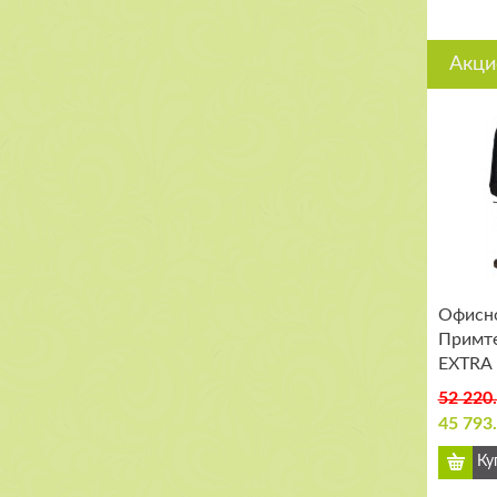
Акци
Офисно
Примт
EXTRA 
52 220
45 793