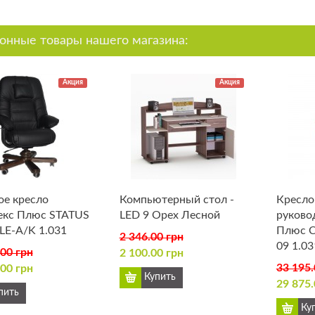
онные товары нашего магазина:
Акция
Акция
е кресло
Компьютерный стол -
Кресло
екс Плюс STATUS
LED 9 Орех Лесной
руково
LE-A/K 1.031
Плюс C
2 346.00 грн
09 1.03
.00 грн
2 100.00 грн
33 195.
.00 грн
29 875.