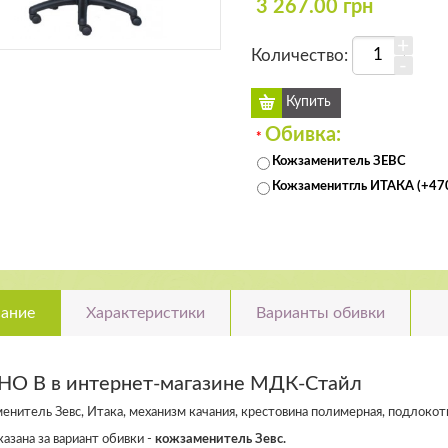
3 267.00 грн
+
Количество:
-
Обивка:
*
Кожзаменитель ЗЕВС
Кожзаменитгль ИТАКА (+470
ание
Характеристики
Варианты обивки
НО В в интернет-магазине МДК-Стайл
енитель Зевс, Итака, механизм качания, крестовина полимерная, подлокот
азана за вариант обивки -
кожзаменитель Зевс.