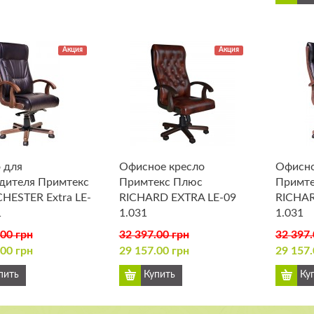
Акция
Акция
 для
Офисное кресло
Офисно
дителя Примтекс
Примтекс Плюс
Примте
HESTER Extra LE-
RICHARD EXTRA LE-09
RICHAR
1
1.031
1.031
.00 грн
32 397.00 грн
32 397.
.00 грн
29 157.00 грн
29 157.