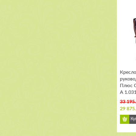
Кресло
руково
Плюс C
А 1.03
33 195
29 875