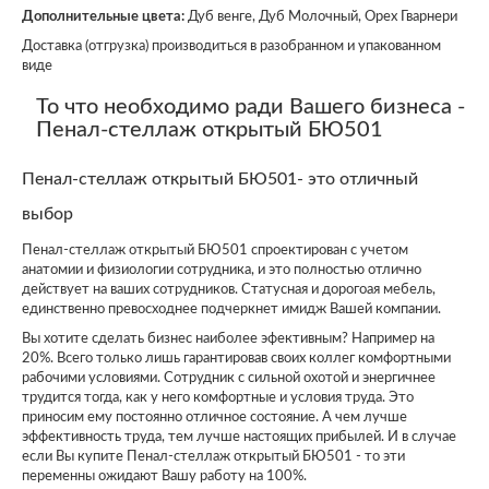
Дополнительные цвета:
Дуб венге, Дуб Молочный, Орех Гварнери
Доставка (отгрузка) производиться в разобранном и упакованном
виде
То что необходимо ради Вашего бизнеса -
Пенал-стеллаж открытый БЮ501
Пенал-стеллаж открытый БЮ501- это отличный
выбор
Пенал-стеллаж открытый БЮ501 спроектирован с учетом
анатомии и физиологии сотрудника, и это полностью отлично
действует на ваших сотрудников. Статусная и дорогоая мебель,
единственно превосходнее подчеркнет имидж Вашей компании.
Вы хотите сделать бизнес наиболее эфективным? Например на
20%. Всего только лишь гарантировав своих коллег комфортными
рабочими условиями. Сотрудник с сильной охотой и энергичнее
трудится тогда, как у него комфортные и условия труда. Это
приносим ему постоянно отличное состояние. А чем лучше
эффективность труда, тем лучше настоящих прибылей. И в случае
если Вы купите Пенал-стеллаж открытый БЮ501 - то эти
переменны ожидают Вашу работу на 100%.