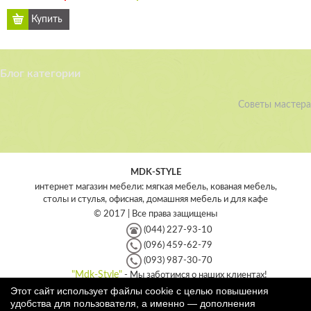
Блог категории
Советы мастера
MDK-STYLE
интернет магазин мебели: мягкая мебель, кованая мебель,
столы и стулья, офисная, домашняя мебель и для кафе
© 2017 | Все права защищены
(044) 227-93-10
(096) 459-62-79
(093) 987-30-70
"Mdk-Style"
- Мы заботимся о наших клиентах!
Этот сайт использует файлы cookie с целью повышения
Интернет магазин мебели - MDK-style
удобства для пользователя, а именно — дополнения
Украина
,
Киев
,
04209