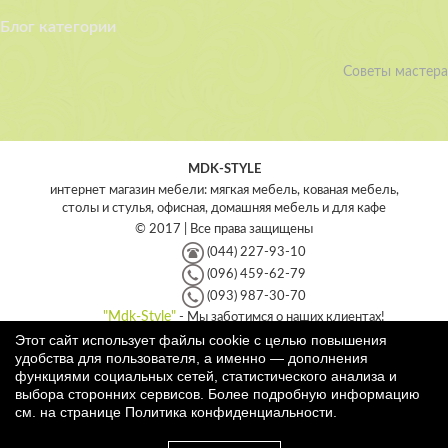
Блог категории
Советы мастера
MDK-STYLE
интернет магазин мебели: мягкая мебель, кованая мебель,
столы и стулья, офисная, домашняя мебель и для кафе
© 2017 | Все права защищены
(044) 227-93-10
(096) 459-62-79
(093) 987-30-70
"Mdk-Style"
- Мы заботимся о наших клиентах!
Этот сайт использует файлы cookie с целью повышения
Интернет магазин мебели - MDK-style
удобства для пользователя, а именно — дополнения
Украина
,
Киев
,
04209
функциями социальных сетей, статистического анализа и
ул. Героев Днепра, 35
,
выбора сторонних сервисов. Более подробную информацию
+38 (044) 227-93-10
,
+38 (096) 459-62-79
,
+38 (093) 987-30-
см. на странице
Политика конфиденциальности
.
70