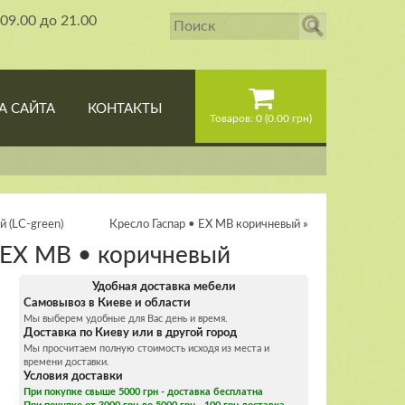
09.00 до 21.00
А САЙТА
КОНТАКТЫ
Товаров: 0 (0.00 грн)
 (LC-green)
Кресло Гаспар • ЕХ МB коричневый
»
 EX MB • коричневый
Удобная доставка мебели
Самовывоз в Киеве и области
Мы выберем удобные для Вас день и время.
Доставка по Киеву или в другой город
Мы просчитаем полную стоимость исходя из места и
времени доставки.
Условия доставки
При покупке свыше 5000 грн - доставка бесплатна