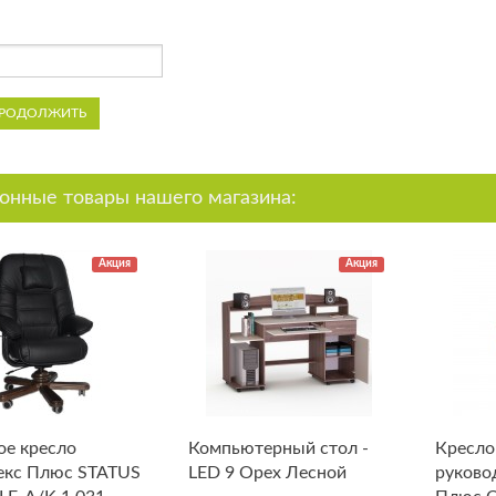
РОДОЛЖИТЬ
онные товары нашего магазина:
Акция
Акция
е кресло
Компьютерный стол -
Кресло
екс Плюс STATUS
LED 9 Орех Лесной
руково