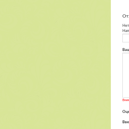
От
Нет
Нап
Ваш
Вни
Оце
Вве