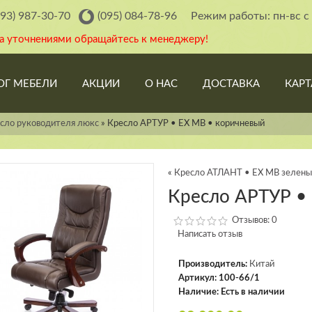
093) 987-30-70
(095) 084-78-96
Режим работы: пн-вс с 
за уточнениями обращайтесь к менеджеру!
ОГ МЕБЕЛИ
АКЦИИ
О НАС
ДОСТАВКА
КАРТ
сло руководителя люкс
»
Кресло АРТУР • EX MB • коричневый
«
Кресло АТЛАНТ • EX МВ зеленый
Кресло АРТУР •
Отзывов: 0
Написать отзыв
Производитель:
Китай
Артикул:
100-66/1
Наличие:
Есть в наличии