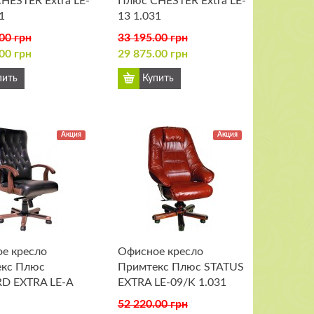
HESTER Extra LE-
Плюс CHESTER Extra LE-
1
13 1.031
00 грн
33 195.00 грн
00 грн
29 875.00 грн
Акция
Акция
е кресло
Офисное кресло
кс Плюс
Примтекс Плюс STATUS
D EXTRA LE-А
EXTRA LE-09/K 1.031
52 220.00 грн