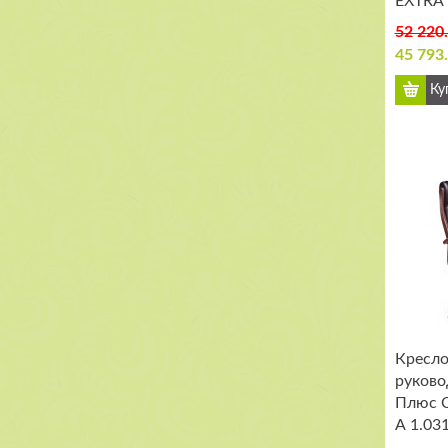
EXTRA 
52 220
45 793
Кресло
руково
Плюс C
А 1.03