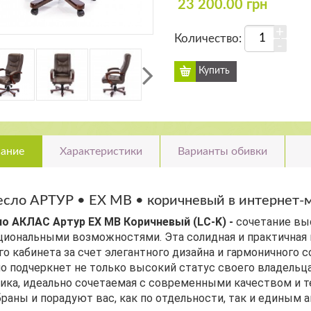
23 200.00 грн
+
Количество:
-
ание
Характеристики
Варианты обивки
есло АРТУР • EX MB • коричневый в интернет
о АКЛАС Артур EX MB Коричневый (LC-K) -
сочетание выс
иональными возможностями. Эта солидная и практичная
о кабинета за счет элегантного дизайна и гармоничного 
о подчеркнет не только высокий статус своего владельца, 
ика, идеально сочетаемая с современными качеством и т
раны и порадуют вас, как по отдельности, так и единым 