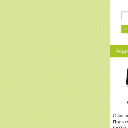
П
Акци
Офисно
Примт