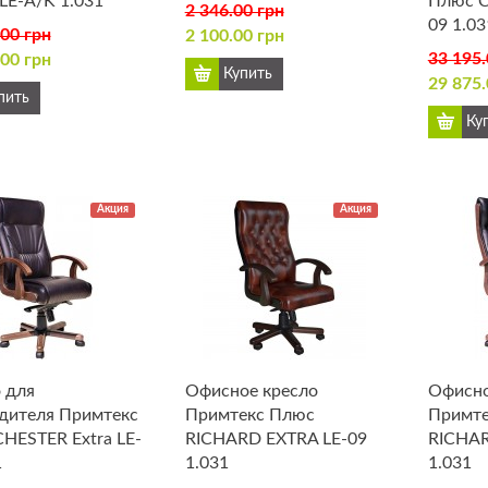
LE-A/K 1.031
Плюс C
2 346.00 грн
09 1.03
.00 грн
2 100.00 грн
33 195.
.00 грн
29 875.
Акция
Акция
 для
Офисное кресло
Офисно
дителя Примтекс
Примтекс Плюс
Примте
HESTER Extra LE-
RICHARD EXTRA LE-09
RICHAR
1
1.031
1.031